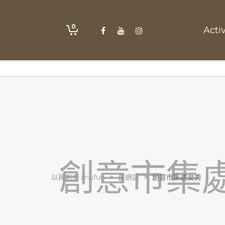
0
Activ
創意市集
以稀創造 mufun
>
舊網誌
>
創意市集處女秀