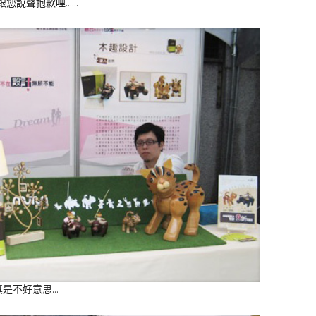
跟您說聲抱歉哩……
真是不好意思…