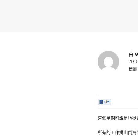
由
w
201
標
0
這個星期可說是地獄
所有的工作排山倒海