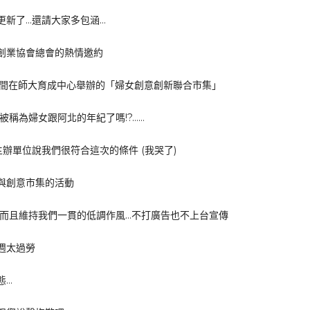
更新了…還請大家多包涵…
創業協會總會的熱情邀約
0晚間在師大育成中心舉辦的「婦女創意創新聯合市集」
被稱為婦女跟阿北的年紀了嗎!?……
辦單位說我們很符合這次的條件 (我哭了)
與創意市集的活動
…而且維持我們一貫的低調作風…不打廣告也不上台宣傳
週太過勞
態…