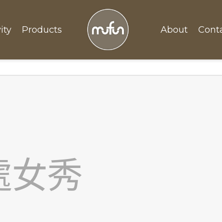
ity
Products
About
Cont
處女秀