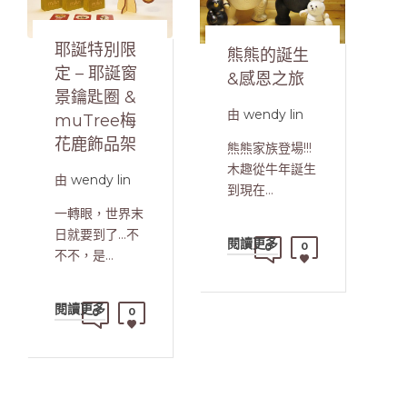
耶誕特別限
熊熊的誕生
定 – 耶誕窗
&感恩之旅
景鑰匙圈 &
由
wendy lin
muTree梅
花鹿飾品架
熊熊家族登場!!!
木趣從牛年誕生
由
wendy lin
到現在…
一轉眼，世界末
日就要到了…不
閱讀更多
0
0
不不，是…
閱讀更多
0
0